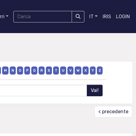
ri
IT
IRIS
LOGIN
M
N
O
P
Q
R
S
T
U
V
W
X
Y
Z
< precedente