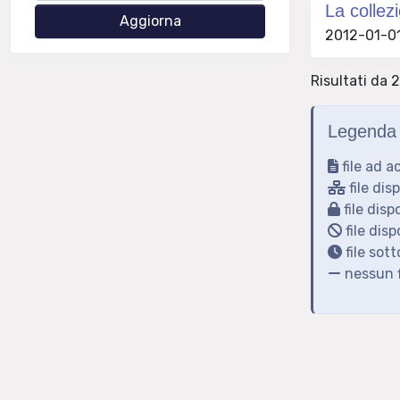
La collez
2012-01-01 
Risultati da 2
Legenda 
file ad a
file dis
file disp
file disp
file sot
nessun f