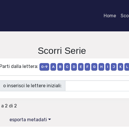
Home
Scor
Scorri Serie
Parti dalla lettera:
0-9
A
B
C
D
E
F
G
H
I
J
K
L
o inserisci le lettere iniziali:
 a 2 di 2
esporta metadati