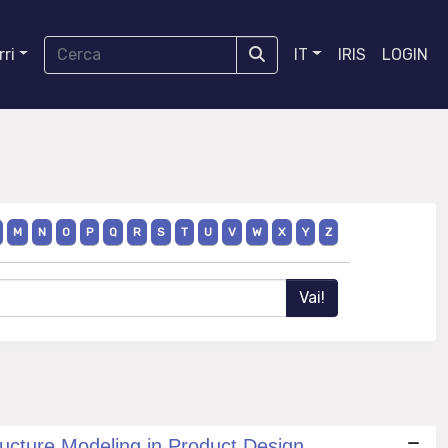
ri
IT
IRIS
LOGIN
M
N
O
P
Q
R
S
T
U
V
W
X
Y
Z
ucture Modeling in Product Design