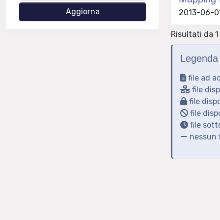
2013-06-01
Risultati da 1 
Legenda 
file ad a
file dis
file disp
file disp
file sot
nessun f