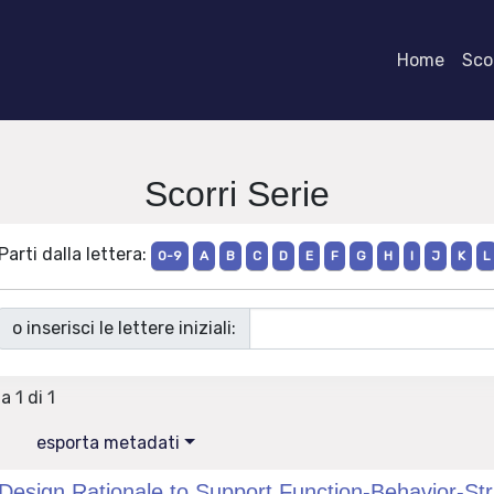
Home
Scor
Scorri Serie
Parti dalla lettera:
0-9
A
B
C
D
E
F
G
H
I
J
K
L
o inserisci le lettere iniziali:
a 1 di 1
esporta metadati
esign Rationale to Support Function‐Behavior‐Str