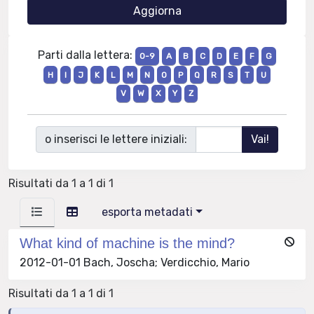
Parti dalla lettera:
0-9
A
B
C
D
E
F
G
H
I
J
K
L
M
N
O
P
Q
R
S
T
U
V
W
X
Y
Z
o inserisci le lettere iniziali:
Risultati da 1 a 1 di 1
esporta metadati
What kind of machine is the mind?
2012-01-01 Bach, Joscha; Verdicchio, Mario
Risultati da 1 a 1 di 1