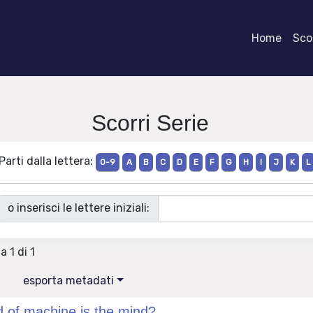
Home
Scor
Scorri Serie
Parti dalla lettera:
0-9
A
B
C
D
E
F
G
H
I
J
K
L
o inserisci le lettere iniziali:
a 1 di 1
esporta metadati
 of machine is the mind?