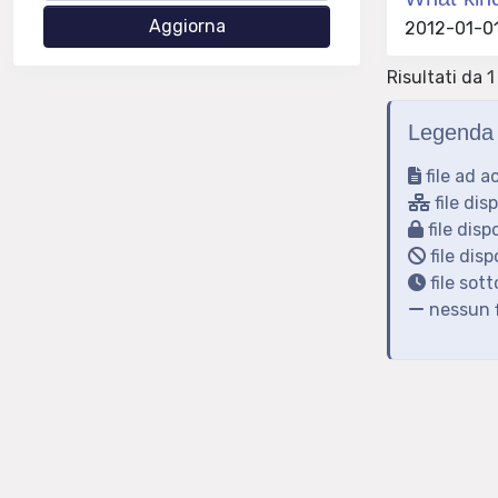
2012-01-01
Risultati da 1 
Legenda 
file ad a
file dis
file disp
file disp
file sot
nessun f