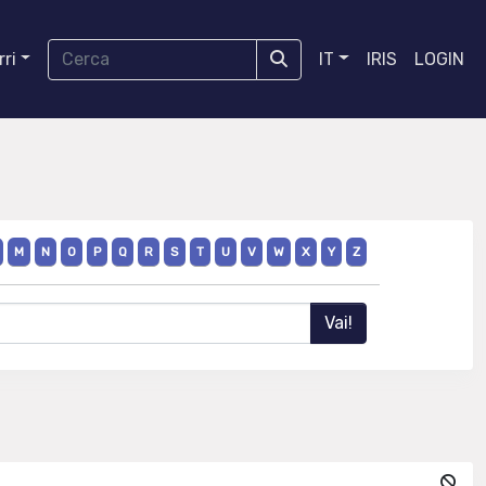
ri
IT
IRIS
LOGIN
M
N
O
P
Q
R
S
T
U
V
W
X
Y
Z