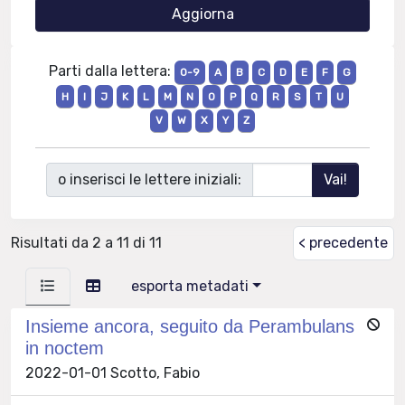
Parti dalla lettera:
0-9
A
B
C
D
E
F
G
H
I
J
K
L
M
N
O
P
Q
R
S
T
U
V
W
X
Y
Z
o inserisci le lettere iniziali:
Risultati da 2 a 11 di 11
< precedente
esporta metadati
Insieme ancora, seguito da Perambulans
in noctem
2022-01-01 Scotto, Fabio