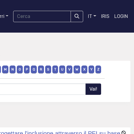
ri
IT
IRIS
LOGIN
M
N
O
P
Q
R
S
T
U
V
W
X
Y
Z
ogettare l'inclusione attraverso il PEI su base