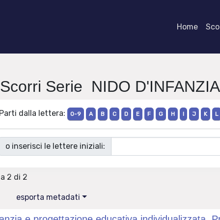
Home
Scor
Scorri Serie NIDO D'INFANZIA
Parti dalla lettera:
0-9
A
B
C
D
E
F
G
H
I
J
K
L
o inserisci le lettere iniziali:
 a 2 di 2
esporta metadati
fanzia e progettazione educativa individualizzata. Pr