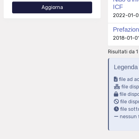
ICF
2022-01-01 
Prefazion
2018-01-01
Risultati da 1
Legenda 
file ad a
file dis
file disp
file disp
file sot
nessun f