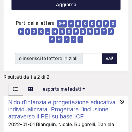
Parti dalla lettera:
0-9
A
B
C
D
E
F
G
H
I
J
K
L
M
N
O
P
Q
R
S
T
U
V
W
X
Y
Z
o inserisci le lettere iniziali:
Risultati da 1 a 2 di 2
esporta metadati
Nido d'infanzia e progettazione educativa
individualizzata. Progettare l'inclusione
attraverso il PEI su base ICF
2022-01-01 Bianquin, Nicole; Bulgarelli, Daniela