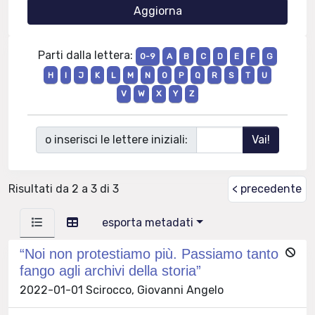
Parti dalla lettera:
0-9
A
B
C
D
E
F
G
H
I
J
K
L
M
N
O
P
Q
R
S
T
U
V
W
X
Y
Z
o inserisci le lettere iniziali:
Risultati da 2 a 3 di 3
< precedente
esporta metadati
“Noi non protestiamo più. Passiamo tanto
fango agli archivi della storia”
2022-01-01 Scirocco, Giovanni Angelo