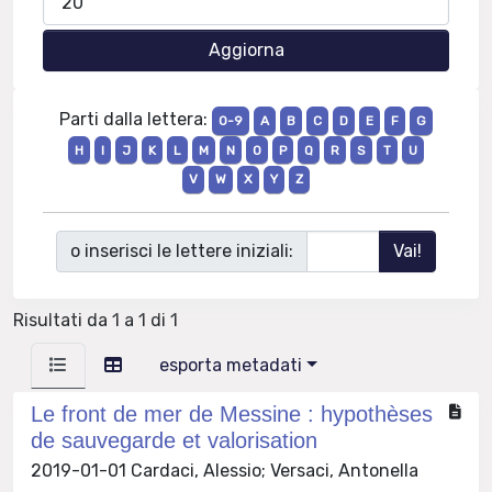
Parti dalla lettera:
0-9
A
B
C
D
E
F
G
H
I
J
K
L
M
N
O
P
Q
R
S
T
U
V
W
X
Y
Z
o inserisci le lettere iniziali:
Risultati da 1 a 1 di 1
esporta metadati
Le front de mer de Messine : hypothèses
de sauvegarde et valorisation
2019-01-01 Cardaci, Alessio; Versaci, Antonella