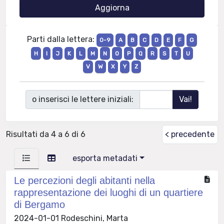
Parti dalla lettera:
0-9
A
B
C
D
E
F
G
H
I
J
K
L
M
N
O
P
Q
R
S
T
U
V
W
X
Y
Z
o inserisci le lettere iniziali:
Risultati da 4 a 6 di 6
< precedente
esporta metadati
Le percezioni degli abitanti nella
rappresentazione dei luoghi di un quartiere
di Bergamo
2024-01-01 Rodeschini, Marta