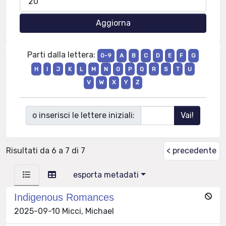
Parti dalla lettera:
0-9
A
B
C
D
E
F
G
H
I
J
K
L
M
N
O
P
Q
R
S
T
U
V
W
X
Y
Z
o inserisci le lettere iniziali:
Risultati da 6 a 7 di 7
< precedente
esporta metadati
Indigenous Romances
2025-09-10 Micci, Michael