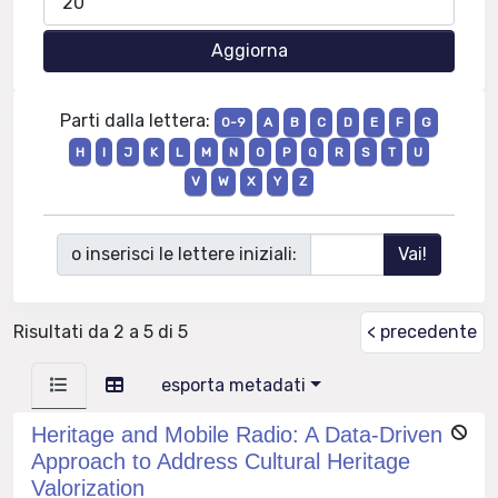
Parti dalla lettera:
0-9
A
B
C
D
E
F
G
H
I
J
K
L
M
N
O
P
Q
R
S
T
U
V
W
X
Y
Z
o inserisci le lettere iniziali:
Risultati da 2 a 5 di 5
< precedente
esporta metadati
Heritage and Mobile Radio: A Data-Driven
Approach to Address Cultural Heritage
Valorization