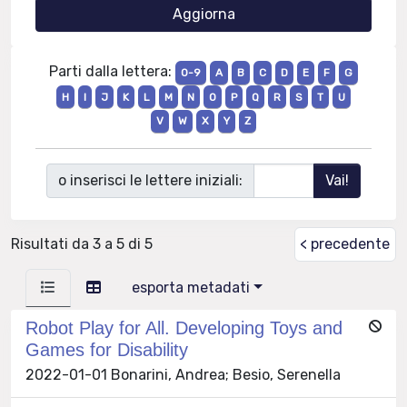
Parti dalla lettera:
0-9
A
B
C
D
E
F
G
H
I
J
K
L
M
N
O
P
Q
R
S
T
U
V
W
X
Y
Z
o inserisci le lettere iniziali:
Risultati da 3 a 5 di 5
< precedente
esporta metadati
Robot Play for All. Developing Toys and
Games for Disability
2022-01-01 Bonarini, Andrea; Besio, Serenella