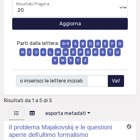
Risultati/Pagina
Parti dalla lettera:
0-9
A
B
C
D
E
F
G
H
I
J
K
L
M
N
O
P
Q
R
S
T
U
V
W
X
Y
Z
o inserisci le lettere iniziali:
Risultati da 1 a 5 di 5
esporta metadati
Il problema Majakovskij e le questioni
aperte dell’ultimo formalismo