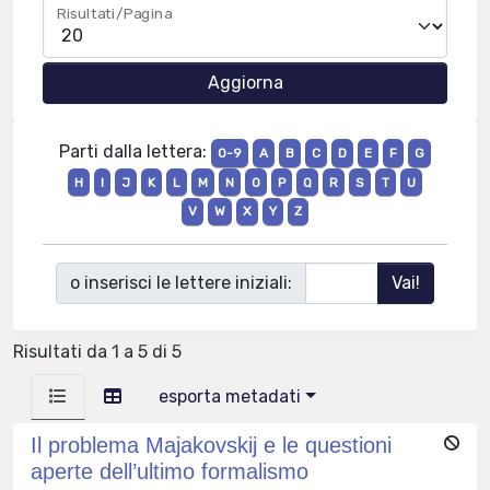
Risultati/Pagina
Parti dalla lettera:
0-9
A
B
C
D
E
F
G
H
I
J
K
L
M
N
O
P
Q
R
S
T
U
V
W
X
Y
Z
o inserisci le lettere iniziali:
Risultati da 1 a 5 di 5
esporta metadati
Il problema Majakovskij e le questioni
aperte dell’ultimo formalismo