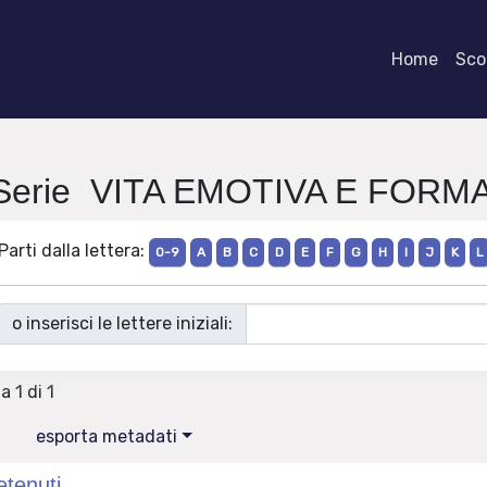
Home
Scor
 Serie VITA EMOTIVA E FOR
Parti dalla lettera:
0-9
A
B
C
D
E
F
G
H
I
J
K
L
o inserisci le lettere iniziali:
a 1 di 1
esporta metadati
etenuti