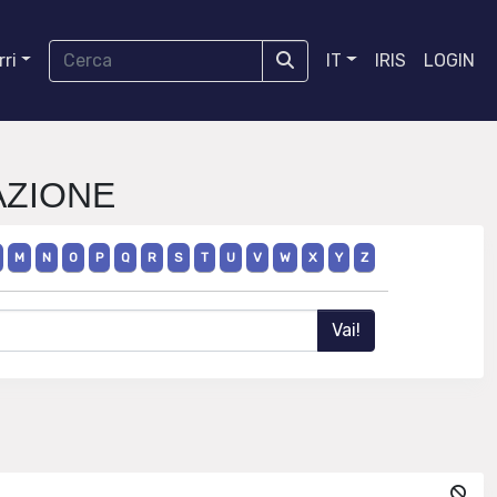
ri
IT
IRIS
LOGIN
MAZIONE
M
N
O
P
Q
R
S
T
U
V
W
X
Y
Z