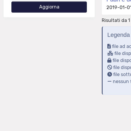
2019-01-01 
Risultati da 1 
Legenda 
file ad a
file dis
file disp
file disp
file sot
nessun f