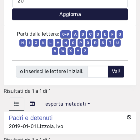
Parti dalla lettera:
0-9
A
B
C
D
E
F
G
H
I
J
K
L
M
N
O
P
Q
R
S
T
U
V
W
X
Y
Z
o inserisci le lettere iniziali:
Risultati da 1 a 1 di 1
esporta metadati
Padri e detenuti
2019-01-01 Lizzola, Ivo