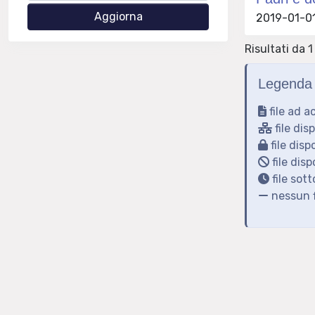
2019-01-01 
Risultati da 1 
Legenda 
file ad a
file dis
file disp
file disp
file sot
nessun f