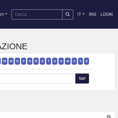
ri
IT
IRIS
LOGIN
MAZIONE
M
N
O
P
Q
R
S
T
U
V
W
X
Y
Z