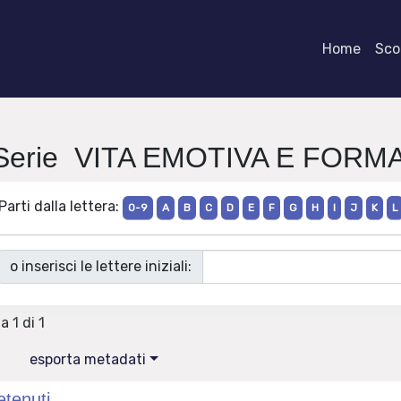
Home
Scor
 Serie VITA EMOTIVA E FOR
Parti dalla lettera:
0-9
A
B
C
D
E
F
G
H
I
J
K
L
o inserisci le lettere iniziali:
a 1 di 1
esporta metadati
etenuti