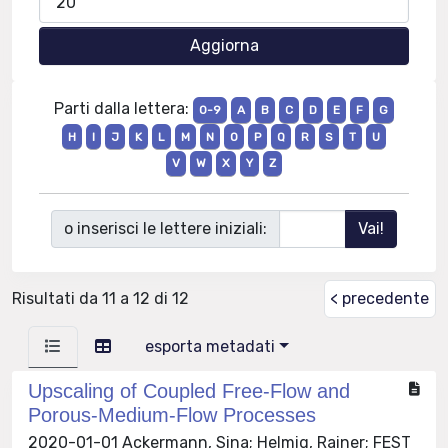
Parti dalla lettera:
0-9
A
B
C
D
E
F
G
H
I
J
K
L
M
N
O
P
Q
R
S
T
U
V
W
X
Y
Z
o inserisci le lettere iniziali:
Risultati da 11 a 12 di 12
< precedente
esporta metadati
Upscaling of Coupled Free-Flow and
Porous-Medium-Flow Processes
2020-01-01 Ackermann, Sina; Helmig, Rainer; FEST