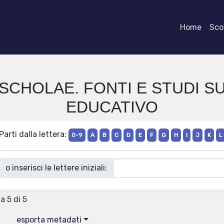
Home
Scor
S SCHOLAE. FONTI E STUDI S
EDUCATIVO
Parti dalla lettera:
0-9
A
B
C
D
E
F
G
H
I
J
K
L
o inserisci le lettere iniziali:
 a 5 di 5
esporta metadati