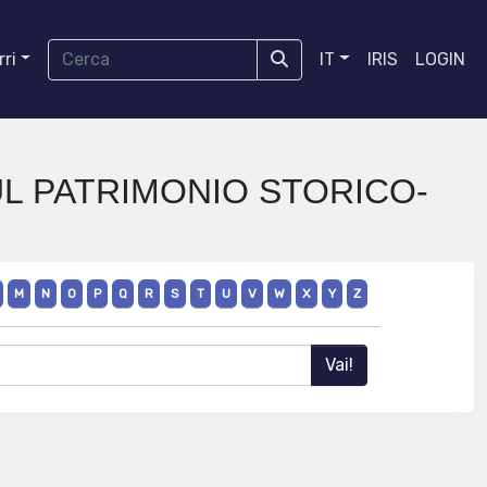
ri
IT
IRIS
LOGIN
UL PATRIMONIO STORICO-
M
N
O
P
Q
R
S
T
U
V
W
X
Y
Z