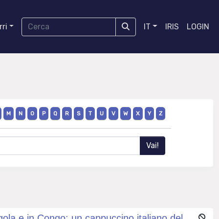
ri
IT
IRIS
LOGIN
M
N
O
P
Q
R
S
T
U
V
W
X
Y
Z
gola e in Congo: un cappuccino italiano del