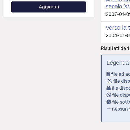
secolo XV
2007-01-01
Verso la 
2004-01-01
Risultati da 1
Legenda 
file ad a
file dis
file disp
file disp
file sot
nessun f