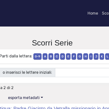
Home
Scor
Scorri Serie
Parti dalla lettera:
0-9
A
B
C
D
E
F
G
H
I
J
K
L
o inserisci le lettere iniziali:
 a 2 di 2
esporta metadati
tiqua: Padre Giacinto da Vetralla missionario in An