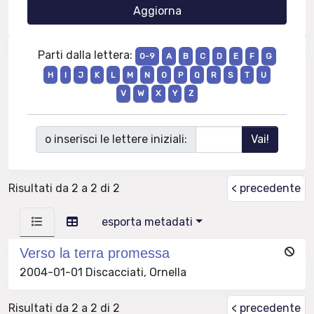
Parti dalla lettera:
0-9
A
B
C
D
E
F
G
H
I
J
K
L
M
N
O
P
Q
R
S
T
U
V
W
X
Y
Z
o inserisci le lettere iniziali:
Risultati da 2 a 2 di 2
< precedente
esporta metadati
Verso la terra promessa
2004-01-01 Discacciati, Ornella
Risultati da 2 a 2 di 2
< precedente