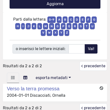
Parti dalla lettera:
0-9
A
B
C
D
E
F
G
H
I
J
K
L
M
N
O
P
Q
R
S
T
U
V
W
X
Y
Z
o inserisci le lettere iniziali:
Risultati da 2 a 2 di 2
< precedente
esporta metadati
Verso la terra promessa
2004-01-01 Discacciati, Ornella
Risultati da 2 a 2 di 2
< precedente