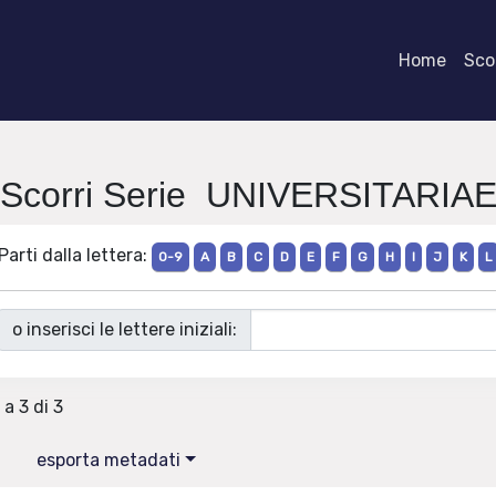
Home
Scor
Scorri Serie UNIVERSITARIA
Parti dalla lettera:
0-9
A
B
C
D
E
F
G
H
I
J
K
L
o inserisci le lettere iniziali:
 a 3 di 3
esporta metadati