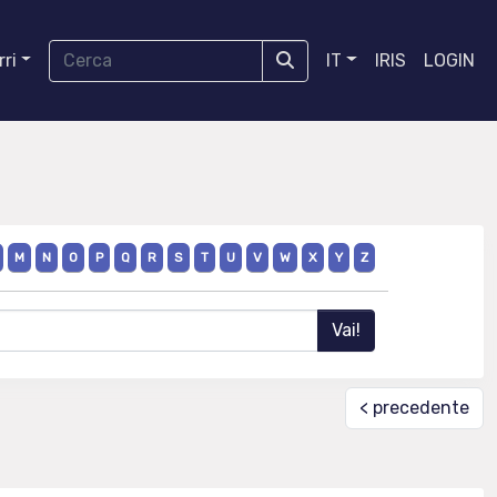
ri
IT
IRIS
LOGIN
E
M
N
O
P
Q
R
S
T
U
V
W
X
Y
Z
< precedente