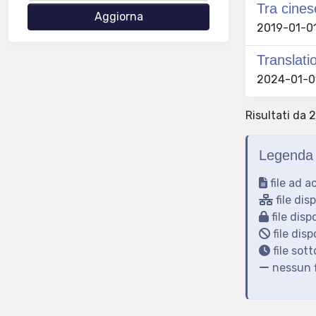
Tra cines
2019-01-01
Translati
2024-01-01
Risultati da 2
Legenda 
file ad a
file dis
file disp
file disp
file sot
nessun f