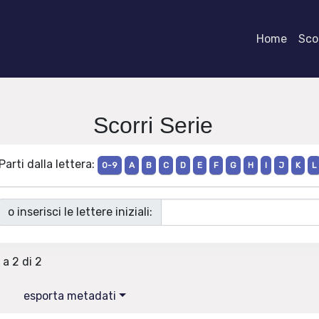
Home
Scor
Scorri Serie
Parti dalla lettera:
0-9
A
B
C
D
E
F
G
H
I
J
K
L
o inserisci le lettere iniziali:
 a 2 di 2
esporta metadati