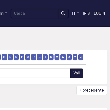
ri
IT
IRIS
LOGIN
M
N
O
P
Q
R
S
T
U
V
W
X
Y
Z
< precedente