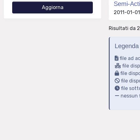
Semi-Acti
2011-01-01 
Risultati da 2
Legenda 
file ad a
file dis
file disp
file disp
file sot
nessun f