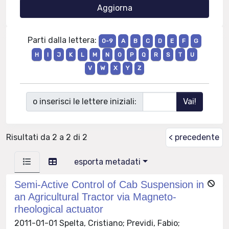
Parti dalla lettera:
0-9
A
B
C
D
E
F
G
H
I
J
K
L
M
N
O
P
Q
R
S
T
U
V
W
X
Y
Z
o inserisci le lettere iniziali:
Risultati da 2 a 2 di 2
< precedente
esporta metadati
Semi-Active Control of Cab Suspension in
an Agricultural Tractor via Magneto-
rheological actuator
2011-01-01 Spelta, Cristiano; Previdi, Fabio;