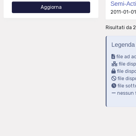
Semi-Acti
2011-01-01 
Risultati da 2
Legenda 
file ad a
file dis
file disp
file disp
file sot
nessun f