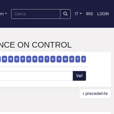
ri
IT
IRIS
LOGIN
RENCE ON CONTROL
M
N
O
P
Q
R
S
T
U
V
W
X
Y
Z
< precedente