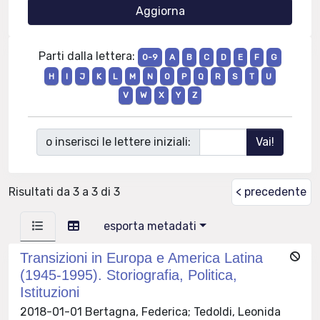
Parti dalla lettera:
0-9
A
B
C
D
E
F
G
H
I
J
K
L
M
N
O
P
Q
R
S
T
U
V
W
X
Y
Z
o inserisci le lettere iniziali:
Risultati da 3 a 3 di 3
< precedente
esporta metadati
Transizioni in Europa e America Latina
(1945-1995). Storiografia, Politica,
Istituzioni
2018-01-01 Bertagna, Federica; Tedoldi, Leonida