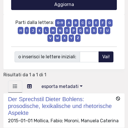
Parti dalla lettera:
0-9
A
B
C
D
E
F
G
H
I
J
K
L
M
N
O
P
Q
R
S
T
U
V
W
X
Y
Z
o inserisci le lettere iniziali:
Risultati da 1 a 1 di 1
esporta metadati
Der Sprechstil Dieter Bohlens:
prosodische, lexikalische und rhetorische
Aspekte
2015-01-01 Mollica, Fabio; Moroni, Manuela Caterina