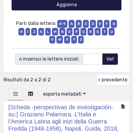
Parti dalla lettera:
0-9
A
B
C
D
E
F
G
H
I
J
K
L
M
N
O
P
Q
R
S
T
U
V
W
X
Y
Z
o inserisci le lettere iniziali:
Risultati da 2 a 2 di 2
< precedente
esporta metadati
[Scheda -perspectivas de investigación-
su:] Graziano Palamara, L’Italia e
l’America Latina agli inizi della Guerra
Fredda (1948-1958), Napoli, Guida, 2018,