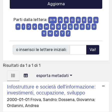
Parti dalla lettera:
0-9
A
B
C
D
E
F
G
H
I
J
K
L
M
N
O
P
Q
R
S
T
U
V
W
X
Y
Z
o inserisci le lettere iniziali:
Risultati da 1 a 1 di 1
esporta metadati
Infostrutture e società dell'informazione:
investimenti, occupazione, sviluppo
2000-01-01 Frova, Sandro; Dossena, Giovanna;
Ordanini, Andrea