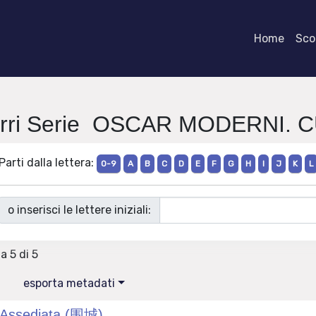
Home
Scor
rri Serie OSCAR MODERNI. 
Parti dalla lettera:
0-9
A
B
C
D
E
F
G
H
I
J
K
L
o inserisci le lettere iniziali:
 a 5 di 5
esporta metadati
 Assediata (围城)