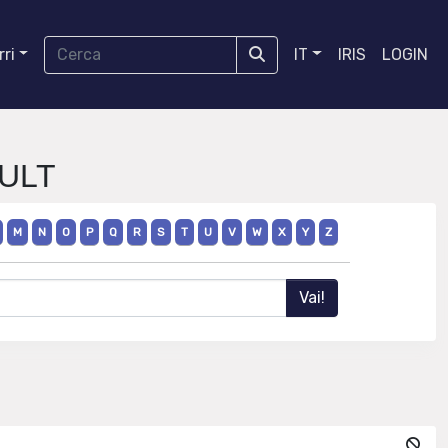
ri
IT
IRIS
LOGIN
CULT
M
N
O
P
Q
R
S
T
U
V
W
X
Y
Z