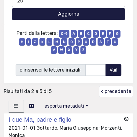
Parti dalla lettera:
0-9
A
B
C
D
E
F
G
H
I
J
K
L
M
N
O
P
Q
R
S
T
U
V
W
X
Y
Z
o inserisci le lettere iniziali:
Risultati da 2 a 5 di 5
< precedente
esporta metadati
I due Ma, padre e figlio
2021-01-01 Gottardo, Maria Giuseppina; Morzenti,
Monica