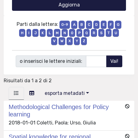
Parti dalla lettera:
0-9
A
B
C
D
E
F
G
H
I
J
K
L
M
N
O
P
Q
R
S
T
U
V
W
X
Y
Z
o inserisci le lettere iniziali:
Risultati da 1 a 2 di 2
esporta metadati
Methodological Challenges for Policy
learning
2018-01-01 Coletti, Paola; Urso, Giulia
Spatial knowledge for regional