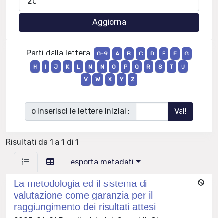
Parti dalla lettera:
0-9
A
B
C
D
E
F
G
H
I
J
K
L
M
N
O
P
Q
R
S
T
U
V
W
X
Y
Z
o inserisci le lettere iniziali:
Risultati da 1 a 1 di 1
esporta metadati
La metodologia ed il sistema di
valutazione come garanzia per il
raggiungimento dei risultati attesi