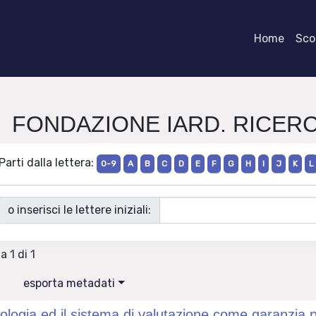
Home
Scor
rie FONDAZIONE IARD. RICER
Parti dalla lettera:
0-9
A
B
C
D
E
F
G
H
I
J
K
L
o inserisci le lettere iniziali:
a 1 di 1
esporta metadati
logia ed il sistema di valutazione come garanzia per