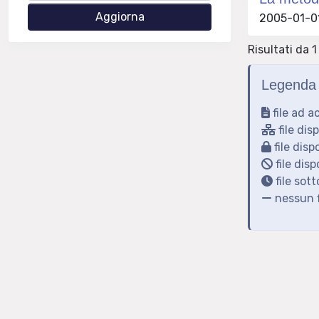
2005-01-01 
Risultati da 1 
Legenda 
file ad a
file dis
file disp
file disp
file sot
nessun f