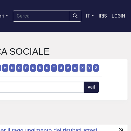
ri
IT
IRIS
LOGIN
CA SOCIALE
M
N
O
P
Q
R
S
T
U
V
W
X
Y
Z
 il raggiungimento dei risultati attesi