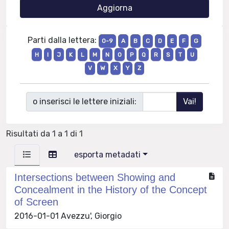
Parti dalla lettera:
0-9
A
B
C
D
E
F
G
H
I
J
K
L
M
N
O
P
Q
R
S
T
U
V
W
X
Y
Z
o inserisci le lettere iniziali:
Risultati da 1 a 1 di 1
esporta metadati
Intersections between Showing and
Concealment in the History of the Concept
of Screen
2016-01-01 Avezzu', Giorgio