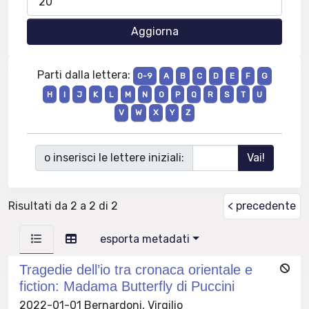
Parti dalla lettera:
0-9
A
B
C
D
E
F
G
H
I
J
K
L
M
N
O
P
Q
R
S
T
U
V
W
X
Y
Z
o inserisci le lettere iniziali:
Risultati da 2 a 2 di 2
< precedente
esporta metadati
Tragedie dell’io tra cronaca orientale e
fiction: Madama Butterfly di Puccini
2022-01-01 Bernardoni, Virgilio