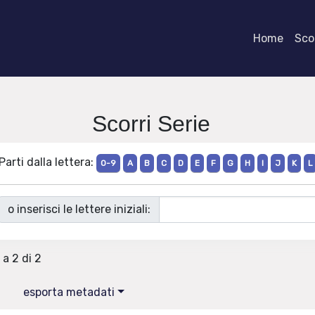
Home
Scor
Scorri Serie
Parti dalla lettera:
0-9
A
B
C
D
E
F
G
H
I
J
K
L
o inserisci le lettere iniziali:
 a 2 di 2
esporta metadati