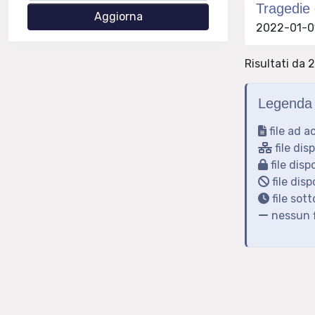
Tragedie 
2022-01-01
Risultati da 2
Legenda 
file ad a
file dis
file disp
file disp
file sot
nessun f