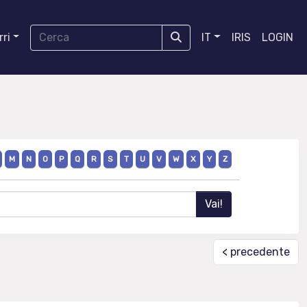
ri
IT
IRIS
LOGIN
M
N
O
P
Q
R
S
T
U
V
W
X
Y
Z
< precedente