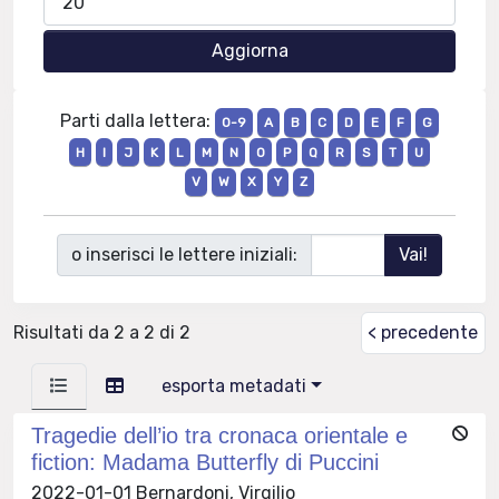
Parti dalla lettera:
0-9
A
B
C
D
E
F
G
H
I
J
K
L
M
N
O
P
Q
R
S
T
U
V
W
X
Y
Z
o inserisci le lettere iniziali:
Risultati da 2 a 2 di 2
< precedente
esporta metadati
Tragedie dell’io tra cronaca orientale e
fiction: Madama Butterfly di Puccini
2022-01-01 Bernardoni, Virgilio