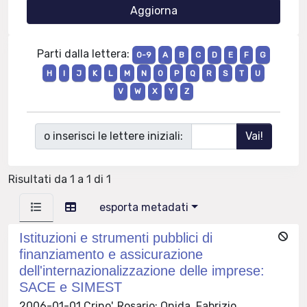
Parti dalla lettera:
0-9
A
B
C
D
E
F
G
H
I
J
K
L
M
N
O
P
Q
R
S
T
U
V
W
X
Y
Z
o inserisci le lettere iniziali:
Risultati da 1 a 1 di 1
esporta metadati
Istituzioni e strumenti pubblici di
finanziamento e assicurazione
dell'internazionalizzazione delle imprese:
SACE e SIMEST
2006-01-01 Crino', Rosario; Onida, Fabrizio