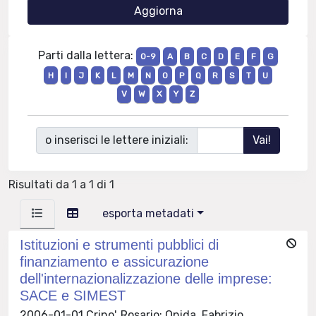
Parti dalla lettera:
0-9
A
B
C
D
E
F
G
H
I
J
K
L
M
N
O
P
Q
R
S
T
U
V
W
X
Y
Z
o inserisci le lettere iniziali:
Risultati da 1 a 1 di 1
esporta metadati
Istituzioni e strumenti pubblici di
finanziamento e assicurazione
dell'internazionalizzazione delle imprese:
SACE e SIMEST
2006-01-01 Crino', Rosario; Onida, Fabrizio