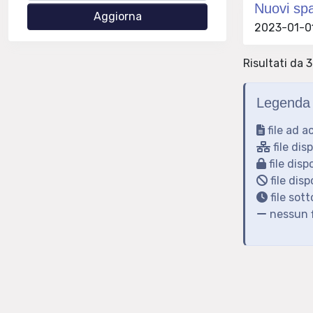
Nuovi spaz
2023-01-01
Risultati da 3
Legenda 
file ad a
file dis
file disp
file disp
file sot
nessun f