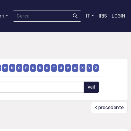
ri
IT
IRIS
LOGIN
M
N
O
P
Q
R
S
T
U
V
W
X
Y
Z
< precedente