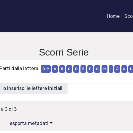
Home
Scor
Scorri Serie
Parti dalla lettera:
0-9
A
B
C
D
E
F
G
H
I
J
K
L
o inserisci le lettere iniziali:
 a 3 di 3
esporta metadati