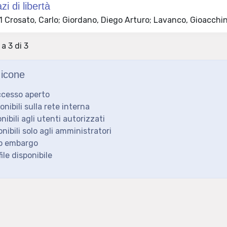
i di libertà
 Crosato, Carlo; Giordano, Diego Arturo; Lavanco, Gioacchi
 a 3 di 3
icone
ccesso aperto
ponibili sulla rete interna
onibili agli utenti autorizzati
onibili solo agli amministratori
to embargo
ile disponibile