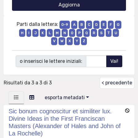
Parti dalla lettera:
0-9
A
B
C
D
E
F
G
H
I
J
K
L
M
N
O
P
Q
R
S
T
U
V
W
X
Y
Z
o inserisci le lettere iniziali:
Risultati da 3 a 3 di 3
< precedente
esporta metadati
Sic bonum cognoscitur et similiter lux.
Divine Ideas in the First Franciscan
Masters (Alexander of Hales and John of
La Rochelle)