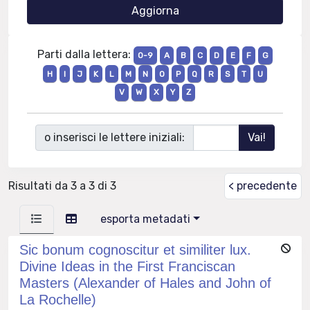
Parti dalla lettera:
0-9
A
B
C
D
E
F
G
H
I
J
K
L
M
N
O
P
Q
R
S
T
U
V
W
X
Y
Z
o inserisci le lettere iniziali:
Risultati da 3 a 3 di 3
< precedente
esporta metadati
Sic bonum cognoscitur et similiter lux.
Divine Ideas in the First Franciscan
Masters (Alexander of Hales and John of
La Rochelle)