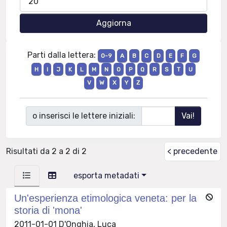
Parti dalla lettera:
0-9
A
B
C
D
E
F
G
H
I
J
K
L
M
N
O
P
Q
R
S
T
U
V
W
X
Y
Z
o inserisci le lettere iniziali:
Risultati da 2 a 2 di 2
< precedente
esporta metadati
Un'esperienza etimologica veneta: per la
storia di 'mona'
2011-01-01 D'Onghia, Luca