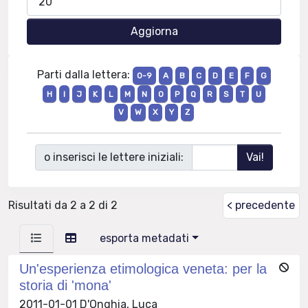
Parti dalla lettera:
0-9
A
B
C
D
E
F
G
H
I
J
K
L
M
N
O
P
Q
R
S
T
U
V
W
X
Y
Z
o inserisci le lettere iniziali:
Risultati da 2 a 2 di 2
< precedente
esporta metadati
Un'esperienza etimologica veneta: per la
storia di 'mona'
2011-01-01 D'Onghia, Luca