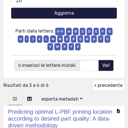
Parti dalla lettera:
0-9
A
B
C
D
E
F
G
H
I
J
K
L
M
N
O
P
Q
R
S
T
U
V
W
X
Y
Z
o inserisci le lettere iniziali:
Risultati da 3 a 6 di 6
< precedente
esporta metadati
Predicting optimal L-PBF printing location
according to desired part quality: A data-
driven methodology