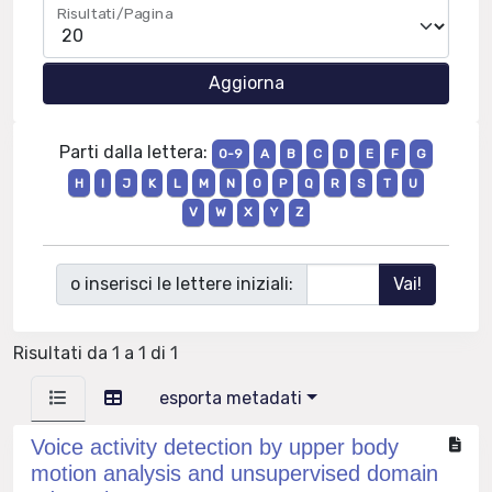
Risultati/Pagina
Parti dalla lettera:
0-9
A
B
C
D
E
F
G
H
I
J
K
L
M
N
O
P
Q
R
S
T
U
V
W
X
Y
Z
o inserisci le lettere iniziali:
Risultati da 1 a 1 di 1
esporta metadati
Voice activity detection by upper body
motion analysis and unsupervised domain