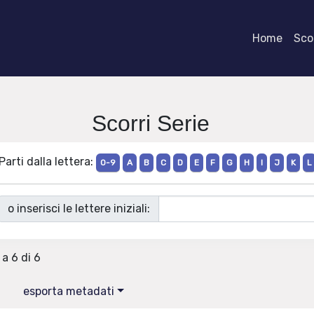
Home
Scor
Scorri Serie
Parti dalla lettera:
0-9
A
B
C
D
E
F
G
H
I
J
K
L
o inserisci le lettere iniziali:
 a 6 di 6
esporta metadati