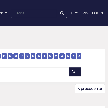
ri
IT
IRIS
LOGIN
M
N
O
P
Q
R
S
T
U
V
W
X
Y
Z
< precedente